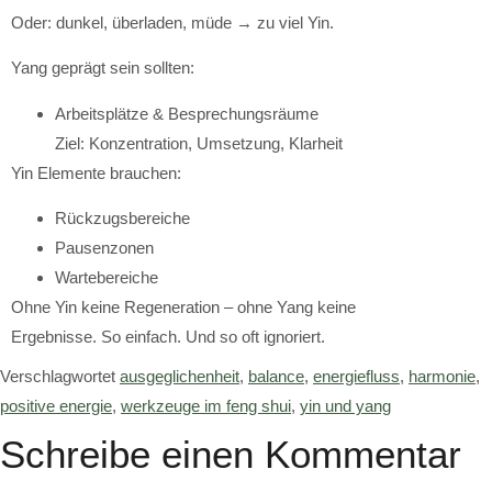
Oder: dunkel, überladen, müde → zu viel Yin.
Yang geprägt sein sollten:
Arbeitsplätze & Besprechungsräume
Ziel: Konzentration, Umsetzung, Klarheit
Yin Elemente brauchen:
Rückzugsbereiche
Pausenzonen
Wartebereiche
Ohne Yin keine Regeneration – ohne Yang keine
Ergebnisse. So einfach. Und so oft ignoriert.
Verschlagwortet
ausgeglichenheit
,
balance
,
energiefluss
,
harmonie
,
positive energie
,
werkzeuge im feng shui
,
yin und yang
Schreibe einen Kommentar